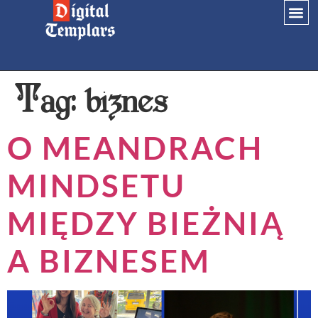
Tag:
biznes
O MEANDRACH
MINDSETU
MIĘDZY BIEŻNIĄ
A BIZNESEM