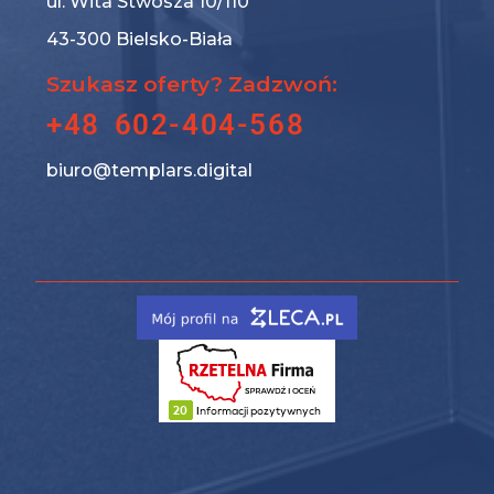
ul. Wita Stwosza 10/110
43-300 Bielsko-Biała
Szukasz oferty? Zadzwoń:
+48 602-404-568
biuro@templars.digital