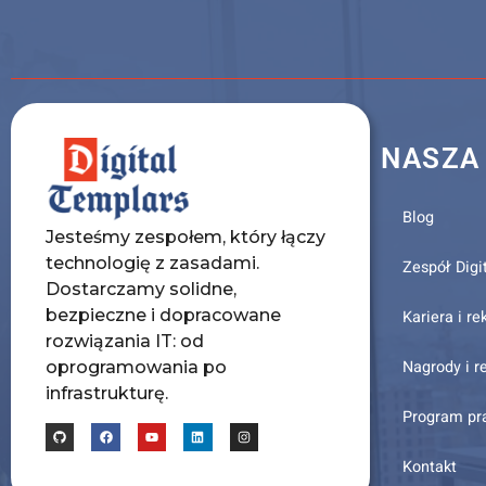
NASZA
Blog
Jesteśmy zespołem, który łączy
technologię z zasadami.
Zespół Digi
Dostarczamy solidne,
bezpieczne i dopracowane
Kariera i re
rozwiązania IT: od
Nagrody i r
oprogramowania po
infrastrukturę.
Program pr
Kontakt