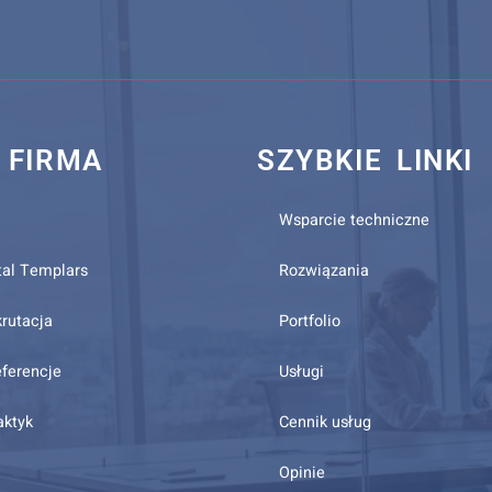
 FIRMA
SZYBKIE LINKI
Wsparcie techniczne
tal Templars
Rozwiązania
krutacja
Portfolio
eferencje
Usługi
aktyk
Cennik usług
Opinie