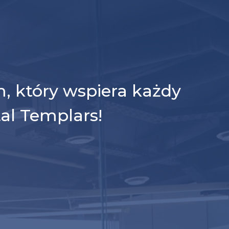
m, który wspiera każdy
tal Templars!