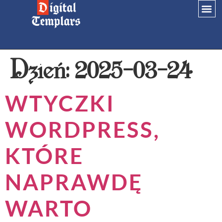
Dzień:
2025-03-24
WTYCZKI
WORDPRESS,
KTÓRE
NAPRAWDĘ
WARTO